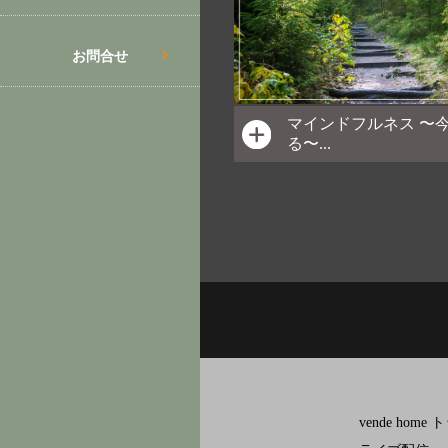
お問合せ
マインドフルネス 〜
る〜...
vende home