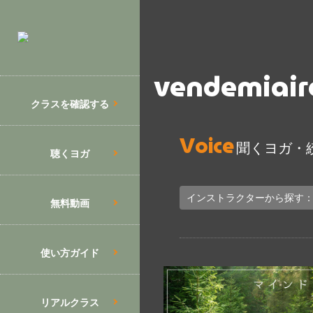
vendemiai
クラスを確認する
Voice
聞くヨガ・
聴くヨガ
インストラクターから探す：hi
無料動画
使い方ガイド
リアルクラス